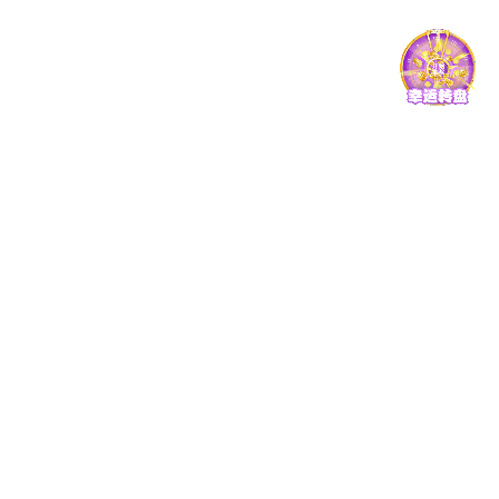
2025年3月8日 · v6.0.0
整体架构升级，引入动态赛事引擎。
视觉焕新，体验更清爽。
2023 年
2023年8月29日 · v5.2.7
新增热门话题聚合区。
直播性能进一步增强。
2023年1月15日 · v5.1.0
自动深色模式上线。
个性推荐模型优化。