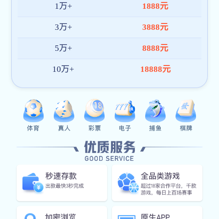
通过CDN调度与连接限流策略，增强网络传输安全性与稳定
性。
异常监控
实时分析行为模式，提前识别潜在异常与突发风险。
行为审计
全链路记录操作日志，确保关键行为具备溯源与复盘能力。