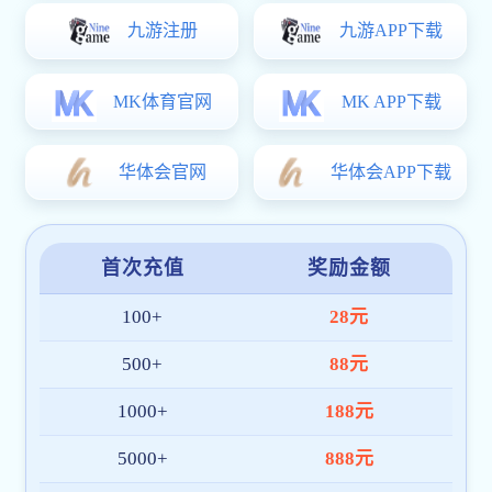
访问控制
引入多层权限结构，为敏感操作提供更精准的准入机制。
数据加密
平台数据经双向加密处理，防止非法访问与未授权泄露。
通信防护