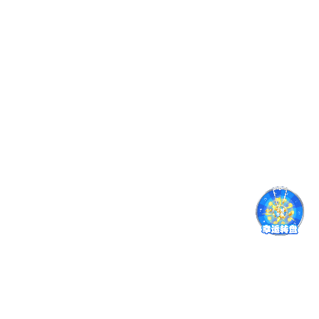
同时，韦德也十分注重对年轻球员进行指导，希望他
们能够明白奉献精神的重要性。在赛场上，不仅要为
自身表现而战，更要为整个球队的发展贡献力量。这
种奉献意识恰恰是建立优秀球队文化的重要基石，是
推动整个行业进步的不竭动力。
4、心态与精神层面的提升
除了技术和身体素质外，心理素质也是决定一名球员
能否取得成功的重要因素。韦德认为，一个优秀运动
员必须具备强大的心理承受能力，以应对各种压力和
挑战。尤其是在关键比赛时刻，一颗冷静且坚定的心
态显得尤为重要，这也正是他从乔丹身上学到的一
课。