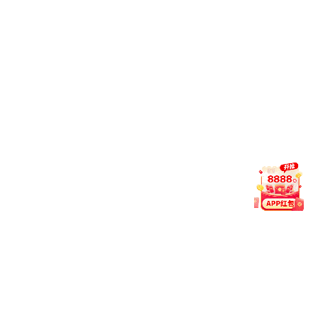
升心态等方面，都展示了他对于篮球事业深刻而全面
的理解。这些观点不仅适用于运动领域，也可以广泛
应用于人生各个方面，为每一个追求梦想的人提供宝
贵启示。
未来，无论是什么领域的人士，都可以借鉴韦德关于
成功标准的话语，并将其运用到实际生活中去。从而
实现自身理想，共同推动社会的发展进步。在这个过
程中，我们也许会领悟到：真正意义上的成功，不仅
仅是荣誉，还包括过程中的成长、团结与付出，这是
值得被铭记的一笔财富。