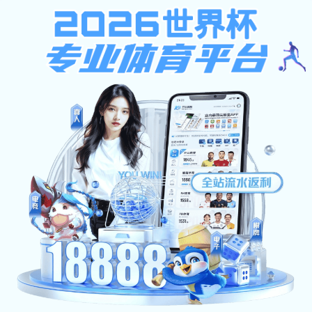
注册入口
米兰体育
APP与网页版入口｜
畅享全球体育赛事与数据服务
欢迎访问
米兰体育
，提供全面覆盖足球、篮
球、电竞等项目的赛事资讯与数据内容， 支持
APP下载
与
网页使用
，每日同步更新千场比
赛，聚焦热门体育内容， 助您轻松获取赛事动
态，掌握比赛节奏。
手机App
网页版