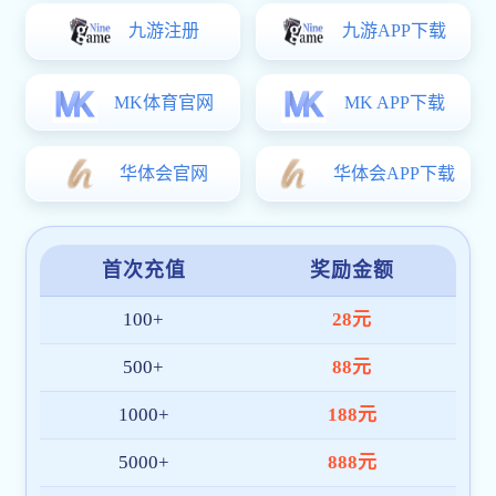
注目，两位年轻球员在禁区内的触球次数均超过80
次，这一独特数据不仅展示了他们卓越的技术能力，
也反映出他们在比赛中的战术角色与团队配合。本文
将从四个方面详细分析两位球员的表现，包括各自的
技术特点、战术定位、对球队影响以及未来发展潜
力。通过这些细致入微的探讨，我们可以更全面地理
解这两位天才球员如何在竞争激烈的联赛中脱颖而
出，并为各自球队做出重要贡献。
1、技术特点解析
姆巴佩以其超强的速度和敏捷性著称，他在禁区内能
够迅速做出反应，利用个人能力突破对方防线。他的
控球技巧非常娴熟，能够轻松摆脱防守者，为自己创
造射门机会。在禁区内，他常常选择快速传球或是直
接射门，使得对手难以预测他的下一步行动。