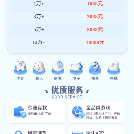
相较之下，维尼修斯则展现出了极佳的盘带能力和灵
活性。他善于利用身体重心变化来摆脱防守，并且具
备良好的视野，能够为队友创造机会。在禁区内，他
不仅可以完成个人进攻，还能有效地进行横传和倒三
角回传，为队友提供最佳射门时机。
总而言之，两位球员在技术特点上各有千秋，姆巴佩
偏重于速度与爆发，而维尼修斯则更加注重灵活性与
创造性。这种多样化的技术风格使得他们在禁区内频
繁触球，从而产生更多进攻机会。
2、战术定位分析
在战术层面上，姆巴佩通常作为边锋或者假9号出
现，根据比赛情况灵活调整自己的位置。他能够深入