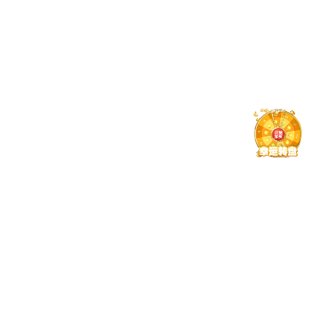
队在国内外赛场上更具竞争力。
4、未来发展潜力展望
展望未来，姆巴佩依旧有着巨大的发展潜力。他年
轻、有经验，同时拥有追求卓越的意识。如果他能继
续保持身体状态，并进一步提升自己的技术水平，将
会成为全球最顶尖的前锋之一。此外，其商业价值和
市场号召力也将随着职业生涯的发展不断上升，将足
球运动推向更高的平台。
另一方面，维尼修斯作为年轻球员，同样具备无限可
能。如果他能持续加强射门精准度和决策能力，将会
成为世界级边锋。同时，对于未来转会市场上的动态
变化，要保持敏感应变能力，以便把握住每一个提升
自我的机会。