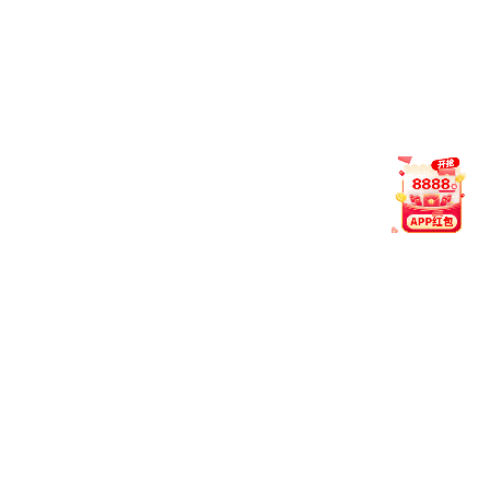
慧交汇的大聚会。在这个过程中，每位参会者都分享
了自己对于足球运动及其商业化运作的新理解。而随
着更多像卡尔迪纳莱这样具有前瞻性思维的人物加
入，相信未来的意甲将会迎来新的机遇与挑战，让我
们拭目以待！
上一篇：
前教练表示乌尔比希转正决定将在…
下一篇：
媒体人建议奥拉迪波若未找到新工