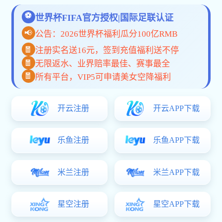
AC米兰老板卡尔迪纳莱出席意甲会
议引发关注与讨论
2026-04-16 04:16
57 次阅读
首页
/
体育头条
近日，AC米兰的老板卡尔迪纳莱出席了意甲会议，此
次会议引发了广泛关注和热烈讨论。作为意大利足球