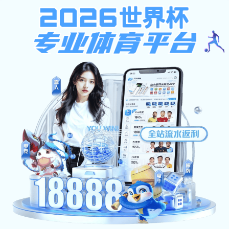
注册入口
米兰体育
APP与网页版入口｜
畅享全球体育赛事与数据服务
欢迎访问
米兰体育
，提供全面覆盖足球、篮
球、电竞等项目的赛事资讯与数据内容， 支持
APP下载
与
网页使用
，每日同步更新千场比
赛，聚焦热门体育内容， 助您轻松获取赛事动
态，掌握比赛节奏。
手机App
网页版