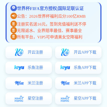
考辛斯直言恩比德本赛季表现不如
联盟顶级大个子引发热议
2026-05-13 02:52
40 次阅读
首页
/
体育头条
在本赛季的NBA联赛中，恩比德的表现引发了广泛的
讨论，尤其是在考辛斯直言恩比德不如联盟顶级大个