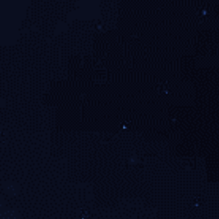
下一篇：
考辛斯直言恩比德本赛季表现不如