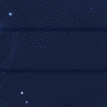
丰富能灵活适应阵容提升球队化学反应
德都是备受瞩目的球员。库里以其超凡的投篮能力和出色的场上
能力在球队中扮演着重要角色。本文将从四个方面详细分析库里
反应等。这些因素不仅使霍福德成为一名优秀的球员，也使他能
断力，这对于任何一名职业球员来说都是至关重要的。霍福德展
，能在对方防线出现漏洞时及时找到突破口，为自己或队友创造