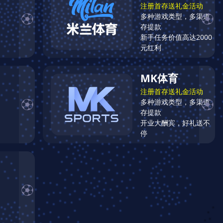
首页
/
体育头条
充满了令人难以置信的故事。本篇文章将聚焦
讨：加内特对比赛风格的影响、他在关键时刻
够更好地理解加内特如何面对巅峰时期的强
及组织进攻。在面对72胜公牛时，加内特
让他们不得不调整战术。