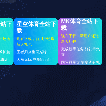
创造机会。在那场经典对决中，他的一次助攻
。
类型的对手。这种灵活性正是导致他能够在
的时候，比赛总是进入白热化阶段，此时，
队追赶比分的重要力量。
加内特却毫不畏惧。在一些关键回合中，他
何对手抗衡。
内特往往能够找到最佳解决办法，使得整个