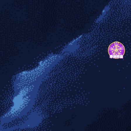
在的公牛队时，两者间几乎成了一种宿命般
满攻击性的球队，加内特所代表的不仅是个
如何，都成为彼此职业生涯中的重要里程
提升了加内特个人实力，也推动了整个联盟
。首先，与强敌过招使得他的技能得到锻炼