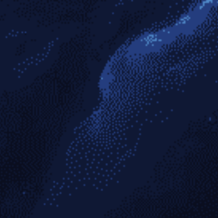
艰苦斗争中，加内特逐渐学会如何鼓舞自己的队友，以及如何在
团队走向更高峰，同时促进团队凝聚力。
，对于未来新一代球员来说，也是学习和模仿目标。这不仅给予
此，可以说这些经历不仅改变了加内特，也改变了整个NBA的发
上留下浓墨重彩的一笔，其与72胜公牛及73胜勇士之间较量，展现出了
仅塑造了他的个性，还为后来的年轻球员树立了一座丰碑，让他们
加内特别具魅力且富有挑战性的经历，将继续激励未来无数篮球梦
要敢于面对，就一定能迎接属于自己的荣耀瞬间！