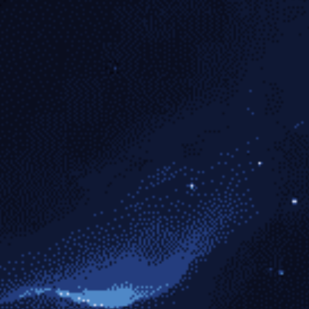
其次，这段经历也塑造了他的领导力。在
运动员来说至关重要，它使得他能够带领
最后，这些经典战役留给球迷们极深印象
重那些曾经为这个游戏付出汗水的人。因
总结：
Kevin Garnett 在 NBA 史
慧值得所有篮球爱好者铭记。这些遭遇不
可以预见的是，尽管岁月流逝，但凯文·
告诉我们，每一次挑战都是成长契机，只