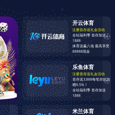
注册入口
赛事与数据服务
持
APP下载
与
网页使用
，每日同步更新
握比赛节奏。