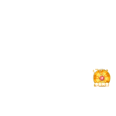
运动员不仅要应对场内外各种挑战，还需管理好自身
情绪。因此，在任何情况下，都应该寻求合适的方法
来化解矛盾，维护良好的团队氛围。通过这样的经
历，库库深刻认识到调整心态的重要性，并将在今后
的职业生涯中继续运用这一理念。
4、未来展望与启示
经过此次事件后，库库和特劳雷之间建立起了一种新
的信任关系。他们意识到，在竞技体育中，相互理解
与支持是非常重要的。从长远来看，这次冲突虽然看
似消极，却为他们未来更好的合作奠定了基础。这也
是体育精神的一部分：胜利固然重要，但团队合作同
样不可或缺。