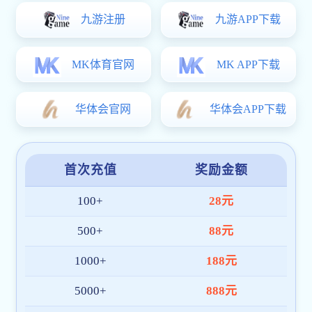
指出，隔着屏幕的交流方式让他感到更加安心，因为
这种方式使得双方能够在没有直接面对面压力的情况
下进行对话。本文将从四个方面详细探讨这一事件，
包括冲突的背景、视频连线的重要性、心理层面的影
响，以及未来展望。这些方面不仅揭示了运动员之间
如何处理矛盾，也反映了现代科技在沟通中的积极作
用。
1、冲突的背景和起因
库库和特劳雷之间的冲突并不是偶然发生的，而是由
于比赛中激烈竞争引发的一系列摩擦。在一场紧张刺
激的比赛中，两位球员因为一次争抢球权而发生了激
烈的碰撞，随后言语上的不和也愈演愈烈。这种强烈
的情绪不仅影响了他们个人，更对球队整体气氛产生